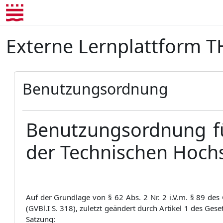
Zum Hauptinhalt
Externe Lernplattform 
Benutzungsordnung
Benutzungsordnung fü
der Technischen Hoch
Auf der Grundlage von § 62 Abs. 2 Nr. 2 i.V.m. § 89 d
(GVBl.I S. 318), zuletzt geändert durch Artikel 1 des G
Satzung: