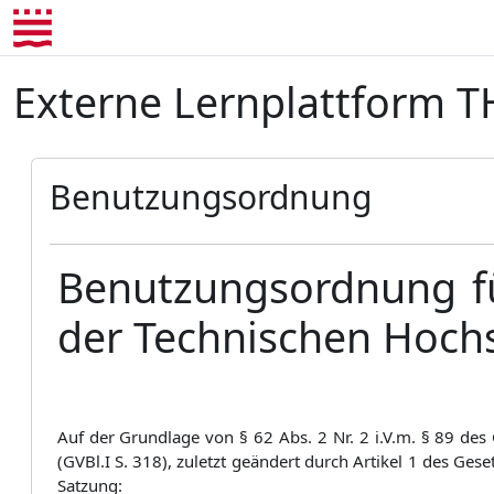
Zum Hauptinhalt
Externe Lernplattform 
Benutzungsordnung
Benutzungsordnung fü
der Technischen Hoch
Auf der Grundlage von § 62 Abs. 2 Nr. 2 i.V.m. § 89 d
(GVBl.I S. 318), zuletzt geändert durch Artikel 1 des G
Satzung: